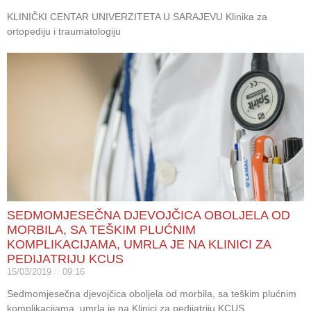
KLINIČKI CENTAR UNIVERZITETA U SARAJEVU Klinika za
ortopediju i traumatologiju
SEDMOMJESEČNA DJEVOJČICA OBOLJELA OD
MORBILA, SA TEŠKIM PLUĆNIM
KOMPLIKACIJAMA, UMRLA JE NA KLINICI ZA
PEDIJATRIJU KCUS
15/03/2019
09:16
Sedmomjesečna djevojčica oboljela od morbila, sa teškim plućnim
komplikacijama, umrla je na Klinici za pedijatriju KCUS.