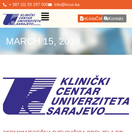
+ 387 (0) 33 297 000
info@kcus.ba
eListaČekanja
Kontakt
MARCH 15, 2019