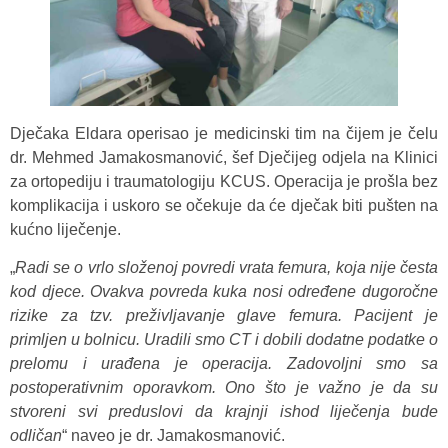
Dječaka Eldara operisao je medicinski tim na čijem je čelu
dr. Mehmed Jamakosmanović, šef Dječijeg odjela na Klinici
za ortopediju i traumatologiju KCUS. Operacija je prošla bez
komplikacija i uskoro se očekuje da će dječak biti pušten na
kućno liječenje.
„
Radi se o vrlo složenoj povredi vrata femura, koja nije česta
kod djece. Ovakva povreda kuka nosi određene dugoročne
rizike za tzv. preživljavanje glave femura. Pacijent je
primljen u bolnicu. Uradili smo CT i dobili dodatne podatke o
prelomu i urađena je operacija. Zadovoljni smo sa
postoperativnim oporavkom. Ono što je važno je da su
stvoreni svi preduslovi da krajnji ishod liječenja bude
odličan
“ naveo je dr. Jamakosmanović.