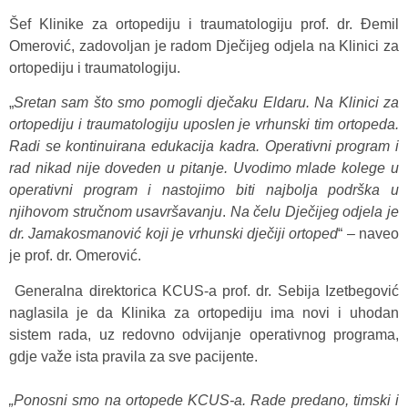
Šef Klinike za ortopediju i traumatologiju prof. dr. Đemil
Omerović, zadovoljan je radom Dječijeg odjela na Klinici za
ortopediju i traumatologiju.
„
Sretan sam što smo pomogli dječaku Eldaru. Na Klinici za
ortopediju i traumatologiju uposlen je vrhunski tim ortopeda.
Radi se kontinuirana edukacija kadra. Operativni program i
rad nikad nije doveden u pitanje. Uvodimo mlade kolege u
operativni program i nastojimo biti najbolja podrška u
njihovom stručnom usavršavanju
.
Na čelu Dječijeg odjela je
dr. Jamakosmanović koji je vrhunski dječiji ortoped
“ – naveo
je prof. dr. Omerović.
Generalna direktorica KCUS-a prof. dr. Sebija Izetbegović
naglasila je da Klinika za ortopediju ima novi i uhodan
sistem rada, uz redovno odvijanje operativnog programa,
gdje važe ista pravila za sve pacijente.
„Ponosni smo na ortopede KCUS-a. Rade predano, timski i