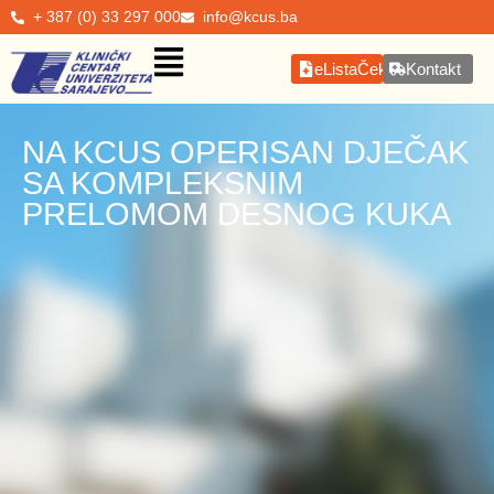
+ 387 (0) 33 297 000
info@kcus.ba
eListaČekanja
Kontakt
NA KCUS OPERISAN DJEČAK
SA KOMPLEKSNIM
PRELOMOM DESNOG KUKA