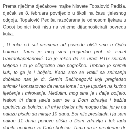
Prema riječima dječakove majke Nisvete Topalović Pediša,
dječak se 8. februara povrijedio u školi na času tjelesnog
odgoja. Topalović Pediša razočarana je odnosom ljekara u
Općoj bolnici koji nisu na vrijeme dijagnosticirali povredu
kuka.
„
U roku od sat vremena od povrede otišli smo u Opću
bolnicu. Tamo je mog sina pregledao prof. dr. Ismet
Gavrankapetanović. On je rekao da se uradi RTG snimak
koljena i to je očigledno bilo pogrešno. Trebalo je snimiti
kuk, to ga je i boljelo. Kada smo se vratili sa snimanja
dočekao nas je dr. Semin Bečirbegović koji pregledao
snimak i konstatovao da nema loma i on je upućen na kućno
liječenje i mirovanje. Međutim, mog sina je i dalje boljelo.
Nakon tri dana javila sam se u Dom zdravlja i tražila
uputnicu za bolnicu, ali mi je doktor nije mogao dati, jer je na
nalazu pisalo da miruje 10 dana. Bol nije prestajala i ja sam
nakon 11 dana ponovo otišla u Dom zdravlja i tek tada
dobila uputnicu za Opću bolnicu. Tamo ga je pregledao dr.