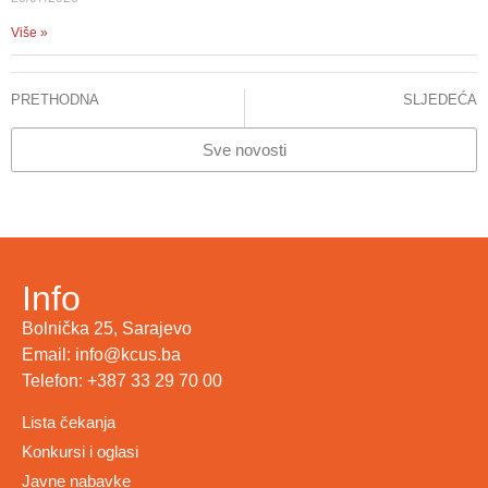
Više »
PRETHODNA
SLJEDEĆA
Sedmomjesečna djevojčica oboljela od morbila, sa teškim plućnim komplikacijama, umrla je na Klinici za pedijatriju KCUS
Sedmomjesečna djevojčica oboljela od morbila, sa teškim plućnim komplikacijama, umrla je na Klinici za pedijatriju KCUS
Sve novosti
Info
Bolnička 25, Sarajevo
Email: info@kcus.ba
Telefon: +387 33 29 70 00
Lista čekanja
Konkursi i oglasi
Javne nabavke