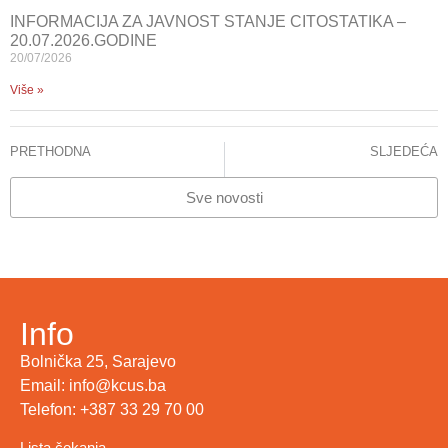
INFORMACIJA ZA JAVNOST STANJE CITOSTATIKA –
20.07.2026.GODINE
20/07/2026
Više »
PRETHODNA
SLJEDEĆA
Na KCUS prvi put urađena Hassab operativna procedura
Na KCUS operisan dječak sa kompleksnim prelomom desnog kuka
Sve novosti
Info
Bolnička 25, Sarajevo
Email: info@kcus.ba
Telefon: +387 33 29 70 00
Lista čekanja