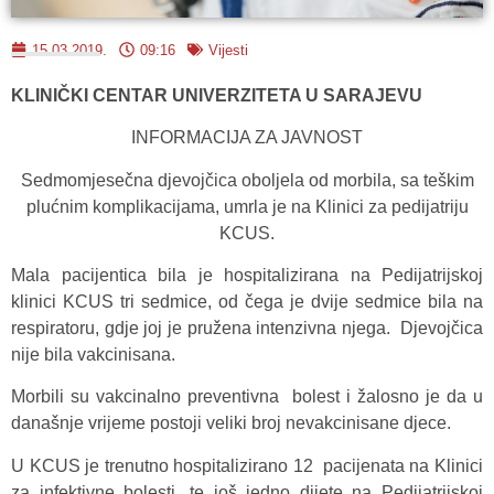
15.03.2019.
09:16
Vijesti
KLINIČKI CENTAR UNIVERZITETA U SARAJEVU
INFORMACIJA ZA JAVNOST
Sedmomjesečna djevojčica oboljela od morbila, sa teškim
plućnim komplikacijama, umrla je na Klinici za pedijatriju
KCUS.
Mala pacijentica bila je hospitalizirana na Pedijatrijskoj
klinici KCUS tri sedmice, od čega je dvije sedmice bila na
respiratoru, gdje joj je pružena intenzivna njega. Djevojčica
nije bila vakcinisana.
Morbili su vakcinalno preventivna bolest i žalosno je da u
današnje vrijeme postoji veliki broj nevakcinisane djece.
U KCUS je trenutno hospitalizirano 12 pacijenata na Klinici
za infektivne bolesti, te još jedno dijete na Pedijatrijskoj