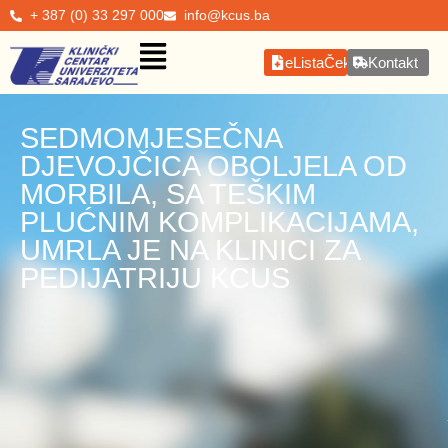
+ 387 (0) 33 297 000
info@kcus.ba
eListaČekanja
Kontakt
SEDMOMJESEČNA
DJEVOJČICA OBOLJELA OD
MORBILA, SA TEŠKIM
PLUĆNIM KOMPLIKACIJAMA,
UMRLA JE NA KLINICI ZA
PEDIJATRIJU KCUS