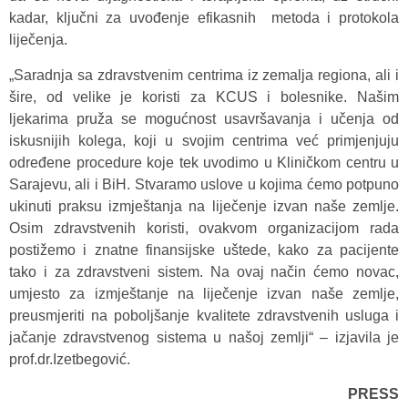
kadar, ključni za uvođenje efikasnih metoda i protokola
liječenja.
„Saradnja sa zdravstvenim centrima iz zemalja regiona, ali i
šire, od velike je koristi za KCUS i bolesnike. Našim
ljekarima pruža se mogućnost usavršavanja i učenja od
iskusnijih kolega, koji u svojim centrima već primjenjuju
određene procedure koje tek uvodimo u Kliničkom centru u
Sarajevu, ali i BiH. Stvaramo uslove u kojima ćemo potpuno
ukinuti praksu izmještanja na liječenje izvan naše zemlje.
Osim zdravstvenih koristi, ovakvom organizacijom rada
postižemo i znatne finansijske uštede, kako za pacijente
tako i za zdravstveni sistem. Na ovaj način ćemo novac,
umjesto za izmještanje na liječenje izvan naše zemlje,
preusmjeriti na poboljšanje kvalitete zdravstvenih usluga i
jačanje zdravstvenog sistema u našoj zemlji“ – izjavila je
prof.dr.Izetbegović.
PRESS