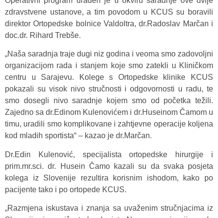
Operativni program urađen je u okviru saradnje ove dvije
zdravstvene ustanove, a tim povodom u KCUS su boravili
direktor Ortopedske bolnice Valdoltra, dr.Radoslav Marčan i
doc.dr. Rihard Trebše.
„Naša saradnja traje dugi niz godina i veoma smo zadovoljni
organizacijom rada i stanjem koje smo zatekli u Kliničkom
centru u Sarajevu. Kolege s Ortopedske klinike KCUS
pokazali su visok nivo stručnosti i odgovornosti u radu, te
smo dosegli nivo saradnje kojem smo od početka težili.
Zajedno sa dr.Edinom Kulenovićem i dr.Huseinom Čamom u
timu, uradili smo komplikovane i zahtjevne operacije koljena
kod mladih sportista“ – kazao je dr.Marčan.
Dr.Edin Kulenović, specijalista ortopedske hirurgije i
prim.mr.sci. dr. Husein Čamo kazali su da svaka posjeta
kolega iz Slovenije rezultira korisnim ishodom, kako po
pacijente tako i po ortopede KCUS.
„Razmjena iskustava i znanja sa uvaženim stručnjacima iz