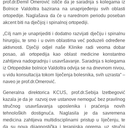
prof.dr.Đemil Omerović ističe da je saradnja s kolegama iz
Bolnice Valdoltra bazirana na unaprijeđenju svih oblasti
ortopedije. Naglašava da će u narednom periodu poseban
akcent biti na dječijoj i spinalnoj ortopediji.
„Cilj nam je unaprijediti i dodatno razvijati dječiju i spinalnu
hirurgiju, te smo i u ovim oblastima već poduzeli određene
aktivnosti. Dječiji odjel naše Klinike radi veoma dobar
posao, ali ortopedija kao oblast medicine konstantno
zahtijeva nadogradnju i usavršavanje. Saradnja s kolegama
iz Ortopedske bolnice Valdoltra odvija se na dnevnom nivou,
u vidu konsultacija tokom liječenja bolesnika, svih uzrasta“ –
naveo je prof.dr.Omerović.
Generalna direktorica KCUS, prof.dr.Sebija Izetbegović
kazala je da je razvoj ove ustanove nemoguć bez pravilnog
stručnog usavršavanja uposlenika i praćenja novih
tehnoloških dostignuća. Naglasila je da savremena
medicina zahtijeva multidisciplinarni pristup u liječenju, te
da su nova dijagnostička i terapijska oprema, uz stručni