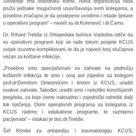
Slovenije ima višestruku korist. Nova organizacija rada
pruža jednake mogućnosti usavršavanja svim kolegama, a
posebno značajno je da postepeno uvodimo i mlade ljekare
u operativni program“ – naveli su dr.Kulenović i dr.Čamo.
Dr. Rihard Trebše iz Ortopedske bolnice Valdoltra ističe da
su operativni programi koji se rade tokom posjete KCUS
uvijek izuzetno komplikovani, te da je najveći broj slučajeva
vezan za koštane infekcije.
„Posebno smo specijalizirani za zahvate na području
koštanih infekcija te smo i ovaj put zajedno sa kolegom
prof.dr.Đemilom Omerovićem i timom iz KCUS, uradili
ovakve zahvate. Također, uradili smo i nekoliko konzilijarnih
pregleda, za koje ćemo naknadno i zajednički odrediti dalji
tok liječenja. Osim operativnih programa sa kolegama iz
KCUS radimo i edukativne programe, te razmjenu
pacijenata“ – istakao je doc.dr.Trebše.
Šef Klinike za ortopediju i traumatologiju KCUS,