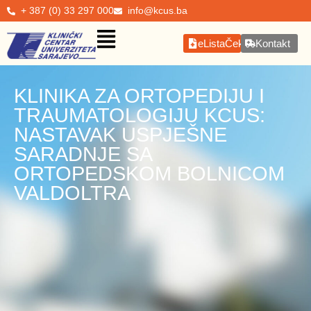
+ 387 (0) 33 297 000
info@kcus.ba
eListaČekanja
Kontakt
KLINIKA ZA ORTOPEDIJU I
TRAUMATOLOGIJU KCUS:
NASTAVAK USPJEŠNE
SARADNJE SA
ORTOPEDSKOM BOLNICOM
VALDOLTRA