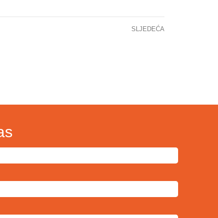
SLJEDEĆA
SAOPĆENJE ZA JAVNOST : KCUS je ponosni partner Olimpijade mladih u Sarajevu
as