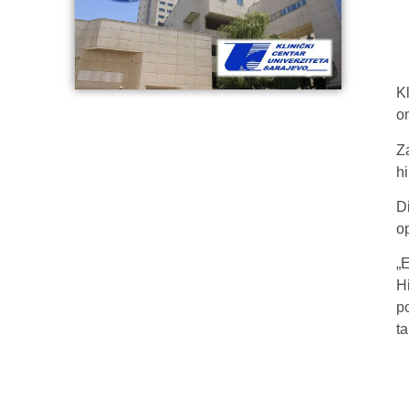
K
o
Z
h
D
o
„
H
p
t