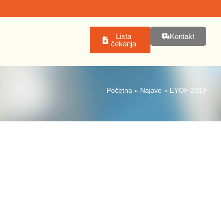
Lista
Kontakt
čekanja
Početna
»
Najave
»
EYOF 2019