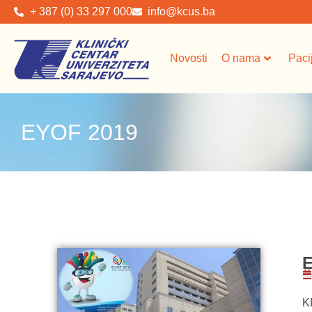
+ 387 (0) 33 297 000
info@kcus.ba
Novosti
O nama
Paci
EYOF 2019
E
K