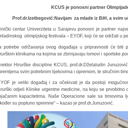
KCUS je ponosni partner Olimpijad
Prof.dr.Izetbegović:Navijam za mlade iz BiH, a svim u
linički centar Univerziteta u Sarajevu ponosni je partner na
mladinskog olimpijskog festivala – EYOF, koji će se održati u p
a potrebe održavanja ovog događaja u pripravnosti će biti
irurškim klinikama na kojima se zbrinjavaju lomovi i sportske po
irektor Hirurške discipline KCUS, prof.dr.Dželaludin Junuzovi
premljena svim potrebnim lijekovima i opremom, te stručnim timo
EYOF je veliki događaj i za očekivati je da postoji mogućnost
irurški odjeli Klinike urgentne medicine, na koju se prvobitno d
ojačanim kapacitetima. Naše Operacione sale sa timovima lje
akođer su poptuno spremne“ – kazao je prof.dr.Junuzović.