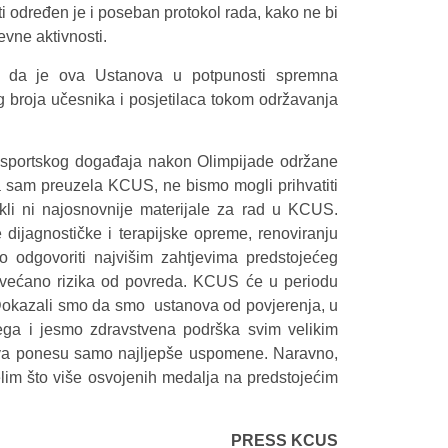
ti određen je i poseban protokol rada, kako ne bi
evne aktivnosti.
iče da je ova Ustanova u potpunosti spremna
og broja učesnika i posjetilaca tokom održavanja
 sportskog događaja nakon Olimpijade održane
 sam preuzela KCUS, ne bismo mogli prihvatiti
li ni najosnovnije materijale za rad u KCUS.
 dijagnostičke i terapijske opreme, renoviranju
mo odgovoriti najvišim zahtjevima predstojećeg
ovećano rizika od povreda. KCUS će u periodu
Dokazali smo da smo ustanova od povjerenja, u
 čega i jesmo zdravstvena podrška svim velikim
eva ponesu samo najljepše uspomene. Naravno,
želim što više osvojenih medalja na predstojećim
PRESS KCUS