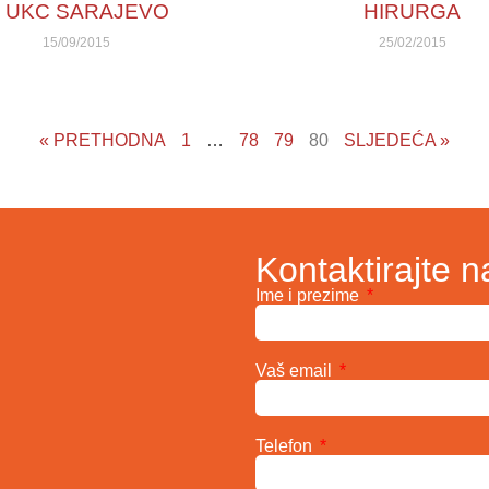
 UKC SARAJEVO
HIRURGA
15/09/2015
25/02/2015
« PRETHODNA
1
…
78
79
80
SLJEDEĆA »
Kontaktirajte n
Ime i prezime
Vaš email
Telefon