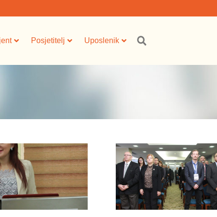
jent
Posjetitelj
Uposlenik