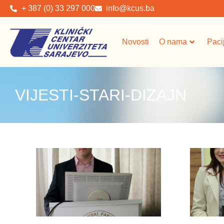
+ 387 (0) 33 297 000
info@kcus.ba
Novosti
O nama
Paci
VIJESTI-STARI-DIZAJN