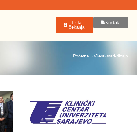
Lista
Kontakt
čekanja
Početna
»
Vijesti-stari-dizajn