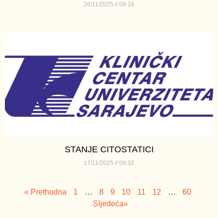
26/11/2025
09:34
STANJE CITOSTATICI
17/11/2025
09:32
« Prethodna
1
…
8
9
10
11
12
…
60
Sljedeća»