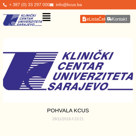
+ 387 (0) 33 297 000
info@kcus.ba
eListaČekanja
Kontakt
POHVALA KCUS
29/11/2018
23:21